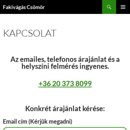
Kilépés
Keresés
Fakivágás Csömör
a
ELSŐDL
tartalomba
MENÜ
KAPCSOLAT
Az emailes, telefonos árajánlat és a
helyszíni felmérés ingyenes.
+36 20 373 8099
Konkrét árajánlat kérése:
Email cím (Kérjük megadni)