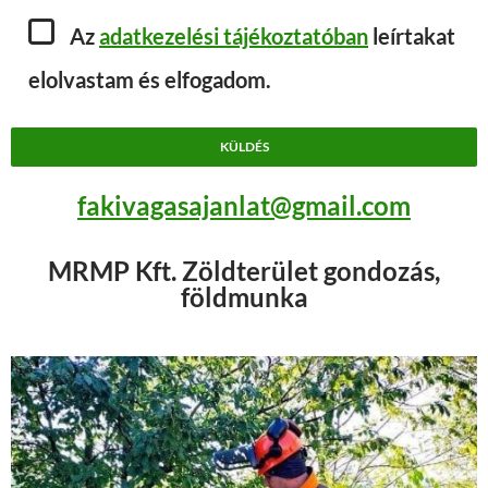
Az
adatkezelési tájékoztatóban
leírtakat
elolvastam és elfogadom.
fakivagasajanlat@gmail.com
MRMP Kft. Zöldterület gondozás,
földmunka